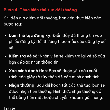
Bước 4: Thực hiện thủ tục đổi thưởng
Khi đến địa điểm đổi thưởng, bạn cần thực hiện các
bước sau:
Làm thủ tục đăng ký:
Điền đầy đủ thông tin vào
phiếu đăng ký đổi thưởng theo mẫu của công ty xổ
số.
Kiểm tra vé số:
Nhân viên sẽ kiểm tra lại vé số của
bạn để xác nhận thông tin.
Xác minh danh tính:
Bạn sẽ được yêu cầu xuất
trình các giấy tờ tùy thân để xác minh danh tính.
Nhận thưởng:
Sau khi hoàn tất các thủ tục, bạn sẽ
được nhận tiền thưởng. Hình thức nhận thưởng có
thể bằng tiền mặt hoặc chuyển khoản ngân hàng.
Lưu ý: