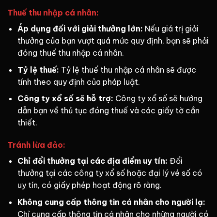
Thuế thu nhập cá nhân:
Áp dụng đối với giải thưởng lớn:
Nếu giá trị giải
thưởng của bạn vượt quá mức quy định, bạn sẽ phải
đóng thuế thu nhập cá nhân.
Tỷ lệ thuế:
Tỷ lệ thuế thu nhập cá nhân sẽ được
tính theo quy định của pháp luật.
Công ty xổ số sẽ hỗ trợ:
Công ty xổ số sẽ hướng
dẫn bạn về thủ tục đóng thuế và các giấy tờ cần
thiết.
Tránh lừa đảo:
Chỉ đổi thưởng tại các địa điểm uy tín:
Đổi
thưởng tại các công ty xổ số hoặc đại lý vé số có
uy tín, có giấy phép hoạt động rõ ràng.
Không cung cấp thông tin cá nhân cho người lạ:
Chỉ cung cấp thông tin cá nhân cho những người có