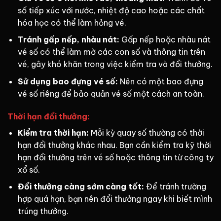
số tiếp xúc với nước, nhiệt độ cao hoặc các chất
hóa học có thể làm hỏng vé.
Tránh gấp nếp, nhàu nát:
Gấp nếp hoặc nhàu nát
vé số có thể làm mờ các con số và thông tin trên
vé, gây khó khăn trong việc kiểm tra và đổi thưởng.
Sử dụng bao đựng vé số:
Nên có một bao đựng
vé số riêng để bảo quản vé số một cách an toàn.
Thời hạn đổi thưởng:
Kiểm tra thời hạn:
Mỗi kỳ quay số thường có thời
hạn đổi thưởng khác nhau. Bạn cần kiểm tra kỹ thời
hạn đổi thưởng trên vé số hoặc thông tin từ công ty
xổ số.
Đổi thưởng càng sớm càng tốt:
Để tránh trường
hợp quá hạn, bạn nên đổi thưởng ngay khi biết mình
trúng thưởng.