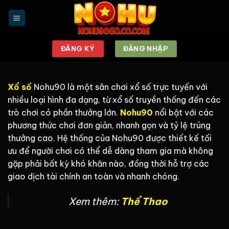
Chuyển
đến
nội
dung
ĐĂNG KÝ
ĐĂNG NHẬP
Xổ số
Nohu90 là một sân chơi xổ số trực tuyến với
nhiều loại hình đa dạng, từ xổ số truyền thống đến các
trò chơi có phần thưởng lớn.
Nohu90
nổi bật với các
phương thức chơi đơn giản, nhanh gọn và tỷ lệ trúng
thưởng cao. Hệ thống của Nohu90 được thiết kế tối
ưu để người chơi có thể dễ dàng tham gia mà không
gặp phải bất kỳ khó khăn nào, đồng thời hỗ trợ các
giao dịch tài chính an toàn và nhanh chóng.
Xem thêm:
Thể Thao