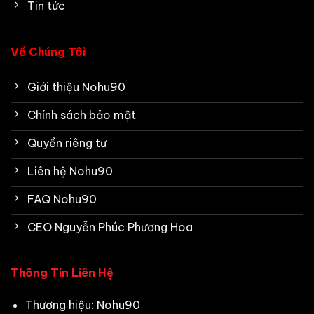
Tin tức
Về Chúng Tôi
Giới thiệu Nohu90
Chính sách bảo mật
Quyền riêng tư
Liên hệ Nohu90
FAQ Nohu90
CEO Nguyễn Phúc Phương Hoa
Thông Tin Liên Hệ
Thương hiệu: Nohu90