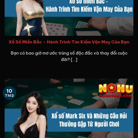
Xổ Số Miền Bắc – Hành Trình Tìm Kiếm Vận May Của Bạn
Bạn có bao giờ mơ ước trúng số độc đắc và thay đổi cuộc
đời? [...]
10
Th12