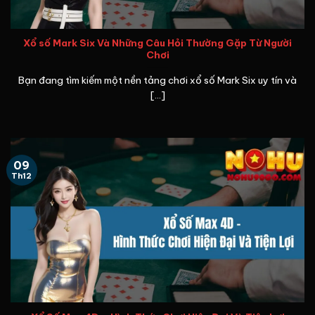
Xổ số Mark Six Và Những Câu Hỏi Thường Gặp Từ Người
Chơi
Bạn đang tìm kiếm một nền tảng chơi xổ số Mark Six uy tín và
[...]
09
Th12