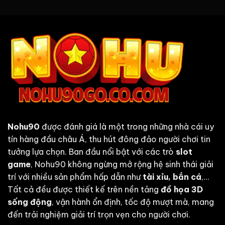
Nohu90
được đánh giá là một trong những nhà cái uy
tín hàng đầu châu Á, thu hút đông đảo người chơi tin
tưởng lựa chọn. Ban đầu nổi bật với các trò
slot
game
, Nohu90 không ngừng mở rộng hệ sinh thái giải
trí với nhiều sản phẩm hấp dẫn như
tài xỉu, bắn cá
,…
Tất cả đều được thiết kế trên nền tảng
đồ họa 3D
sống động
, vận hành ổn định, tốc độ mượt mà, mang
đến trải nghiệm giải trí trọn vẹn cho người chơi.