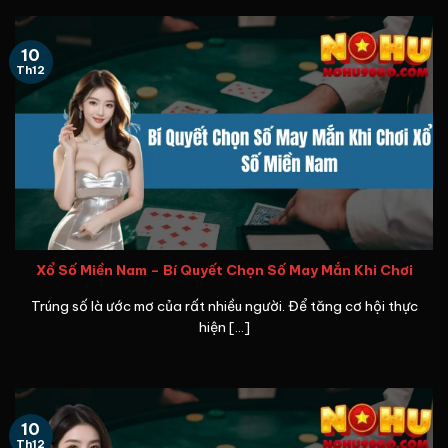
10
Th12
Xổ Số Miền Nam – Bí Quyết Chọn Số May Mắn Khi Chơi
Trúng số là ước mơ của rất nhiều người. Để tăng cơ hội thực
hiện [...]
10
Th12