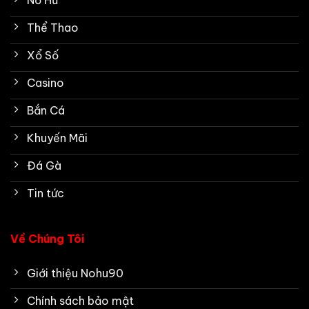
Nổ Hũ
Thể Thao
Xổ Số
Casino
Bắn Cá
Khuyến Mãi
Đá Gà
Tin tức
Về Chúng Tôi
Giới thiệu Nohu90
Chính sách bảo mật