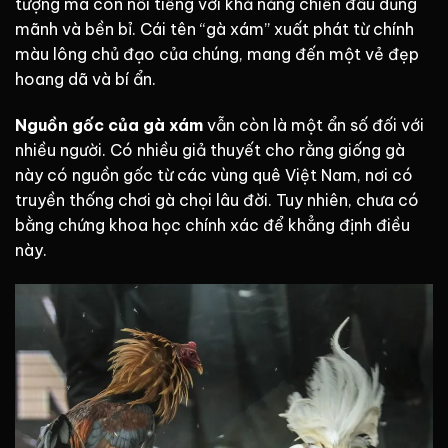
tượng mà còn nổi tiếng với khả năng chiến đấu dũng
mãnh và bền bỉ. Cái tên “gà xám” xuất phát từ chính
màu lông chủ đạo của chúng, mang đến một vẻ đẹp
hoang dã và bí ẩn.
Nguồn gốc của gà xám
vẫn còn là một ẩn số đối với
nhiều người. Có nhiều giả thuyết cho rằng giống gà
này có nguồn gốc từ các vùng quê Việt Nam, nơi có
truyền thống chơi gà chọi lâu đời. Tuy nhiên, chưa có
bằng chứng khoa học chính xác để khẳng định điều
này.