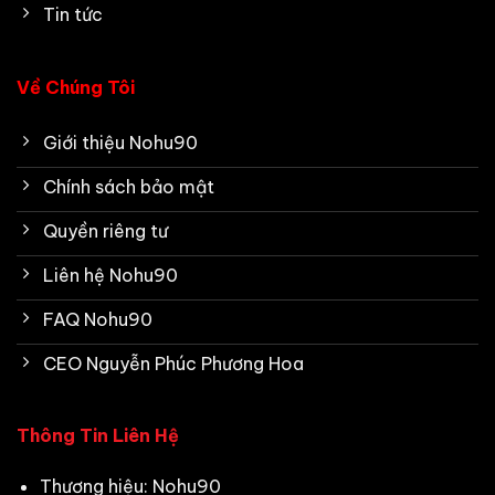
Tin tức
Về Chúng Tôi
Giới thiệu Nohu90
Chính sách bảo mật
Quyền riêng tư
Liên hệ Nohu90
FAQ Nohu90
CEO Nguyễn Phúc Phương Hoa
Thông Tin Liên Hệ
Thương hiệu: Nohu90