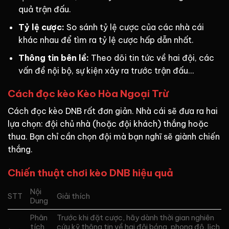
quả trận đấu.
Tỷ lệ cược:
So sánh tỷ lệ cược của các nhà cái
khác nhau để tìm ra tỷ lệ cược hấp dẫn nhất.
Thông tin bên lề:
Theo dõi tin tức về hai đội, các
vấn đề nội bộ, sự kiện xảy ra trước trận đấu…
Cách đọc kèo Kèo Hòa Ngoại Trừ
Cách đọc kèo DNB rất đơn giản. Nhà cái sẽ đưa ra hai
lựa chọn: đội chủ nhà (hoặc đội khách) thắng hoặc
thua. Bạn chỉ cần chọn đội mà bạn nghĩ sẽ giành chiến
thắng.
Chiến thuật chơi kèo DNB hiệu quả
Nội
STT
Giải thích
Dung
Phân
Trước khi đặt cược, hãy dành thời gian nghiên
tích
cứu kỹ thông tin về hai đội bóng, phong độ, lịch