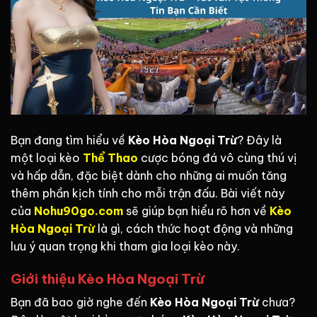
Bạn đang tìm hiểu về
K
èo Hòa Ngoại Trừ
? Đây là
một loại kèo
Thể Thao
cược bóng đá vô cùng thú vị
và hấp dẫn, đặc biệt dành cho những ai muốn tăng
thêm phần kịch tính cho mỗi trận đấu. Bài viết này
của
Nohu90go.com
sẽ giúp bạn hiểu rõ hơn về
Kèo
Hòa Ngoại Trừ
là gì, cách thức hoạt động và những
lưu ý quan trọng khi tham gia loại kèo này.
Giới thiệu Kèo Hòa Ngoại Trừ
Bạn đã bao giờ nghe đến
K
èo Hòa Ngoại Trừ
chưa?