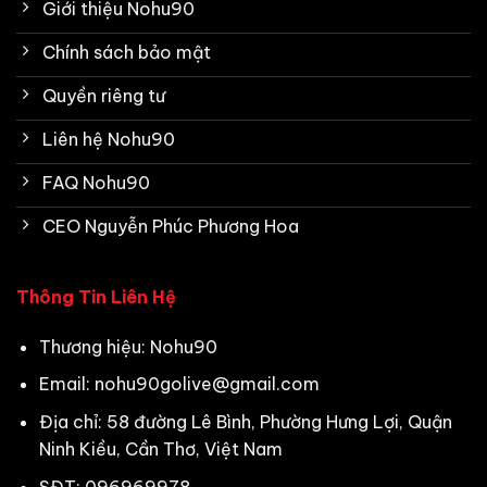
Giới thiệu Nohu90
Chính sách bảo mật
Quyền riêng tư
Liên hệ Nohu90
FAQ Nohu90
CEO Nguyễn Phúc Phương Hoa
Thông Tin Liên Hệ
Thương hiệu: Nohu90
Email:
nohu90golive@gmail.com
Địa chỉ: 58 đường Lê Bình, Phường Hưng Lợi, Quận
Ninh Kiều, Cần Thơ, Việt Nam
SĐT: 096969978