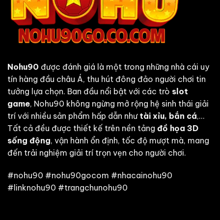
Nohu90
được đánh giá là một trong những nhà cái uy
tín hàng đầu châu Á, thu hút đông đảo người chơi tin
tưởng lựa chọn. Ban đầu nổi bật với các trò
slot
game
, Nohu90 không ngừng mở rộng hệ sinh thái giải
trí với nhiều sản phẩm hấp dẫn như
tài xỉu, bắn cá
,…
Tất cả đều được thiết kế trên nền tảng
đồ họa 3D
sống động
, vận hành ổn định, tốc độ mượt mà, mang
đến trải nghiệm giải trí trọn vẹn cho người chơi.
#nohu90 #nohu90gocom #nhacainohu90
#linknohu90 #trangchunohu90