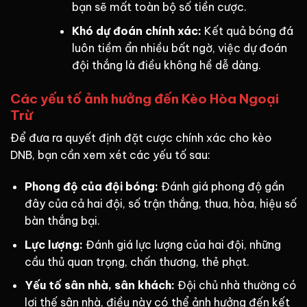
bạn sẽ mất toàn bộ số tiền cược.
Khó dự đoán chính xác:
Kết quả bóng đá
luôn tiềm ẩn nhiều bất ngờ, việc dự đoán
đội thắng là điều không hề dễ dàng.
Các yếu tố ảnh hưởng đến Kèo Hòa Ngoại
Trừ
Để đưa ra quyết định đặt cược chính xác cho kèo
DNB, bạn cần xem xét các yếu tố sau:
Phong độ của đội bóng:
Đánh giá phong độ gần
đây của cả hai đội, số trận thắng, thua, hòa, hiệu số
bàn thắng bại.
Lực lượng:
Đánh giá lực lượng của hai đội, những
cầu thủ quan trọng, chấn thương, thẻ phạt.
Yếu tố sân nhà, sân khách:
Đội chủ nhà thường có
lợi thế sân nhà, điều này có thể ảnh hưởng đến kết