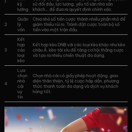
1
kỹ
sử đối đầu, lực lượng, yếu tố sân nhà sân
lưỡng
khách… để đưa ra quyết định chính xác.
Quản
Chia nhỏ số tiền cược thành nhiều phần nhỏ để
2
lý
giảm thiểu rủi ro. Tránh đặt cược toàn bộ số
vốn
tiền vào một trận đấu.
Kết
hợp
Kết hợp kèo DNB với các loại kèo khác như kèo
3
các
châu Á, kèo tài xỉu để tăng cơ hội thắng cược
loại
và tạo ra nhiều chiến thuật đa dạng.
kèo
Lựa
chọn
Chọn nhà cái có giấy phép hoạt động, giao
nhà
diện thân thiện, tỷ lệ cược hấp dẫn, phương
4
cái
thức thanh toán đa dạng và dịch vụ khách
uy
hàng tốt.
tín