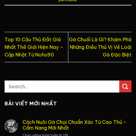
Top 10 Cầu Thủ Đắt Giá
Gà Chuối Là Gì? Khám Phá
Nhất Thế Giới Hiện Nay –
Những Điều Thú Vị Về Loài
Cập Nhật Từ Nohu90
Gà Đặc Biệt
BÀI VIẾT MỚI NHẤT
Cách Nuôi Gà Chọi Chuẩn Xác Từ Cao Thủ –
27
Cẩm Nang Mới Nhất
Th2
Chức năng bình luận bị tắt
ở