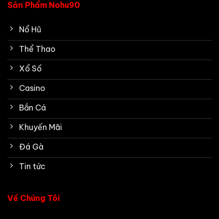
Sản Phẩm Nohu90
Nổ Hũ
Thể Thao
Xổ Số
Casino
Bắn Cá
Khuyến Mãi
Đá Gà
Tin tức
Về Chúng Tôi