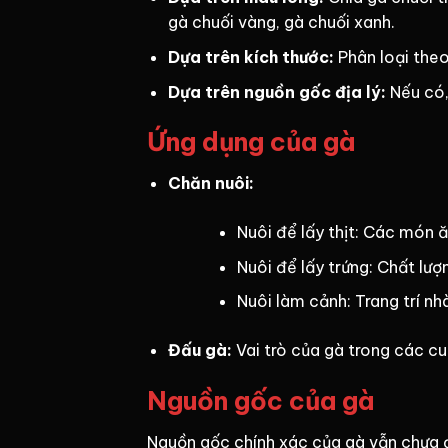
gà chuối vàng, gà chuối xanh.
Dựa trên kích thước:
Phân loại theo 
Dựa trên nguồn gốc địa lý:
Nếu có,
Ứng dụng của gà
Chăn nuôi:
Nuôi để lấy thịt: Các món ă
Nuôi để lấy trứng: Chất lượ
Nuôi làm cảnh: Trang trí nh
Đấu gà:
Vai trò của gà trong các cu
Nguồn gốc của gà
Nguồn gốc chính xác của gà vẫn chưa đư