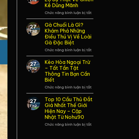
Chọi
Kê Dũng Mãnh
Chuẩn
Chức năng bình luận bị tắt
ở
Xác
Gà
Từ
Xám
Cao
Gà Chuối Là Gì?
27
Là
Thủ
Khám Phá Những
Th2
Gì?
–
Điều Thú Vị Về Loài
Hé
Cẩm
Gà Đặc Biệt
Lộ
Nang
Sự
Chức năng bình luận bị tắt
Mới
ở
Thật
Nhất
Gà
Về
Chuối
Kèo Hòa Ngoại Trừ
27
Chiến
Là
– Tất Tần Tật
Th2
Kê
Gì?
Thông Tin Bạn Cần
Dũng
Khám
Biết
Mãnh
Phá
Những
Chức năng bình luận bị tắt
ở
Điều
Kèo
Thú
Hòa
Top 10 Cầu Thủ Đắt
27
Vị
Ngoại
Giá Nhất Thế Giới
Th2
Về
Trừ
Hiện Nay – Cập
Loài
–
Nhật Từ Nohu90
Gà
Tất
Đặc
Tần
Chức năng bình luận bị tắt
ở
Biệt
Tật
Top
Thông
10