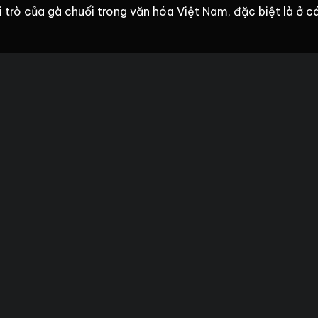
 trò của gà chuối trong văn hóa Việt Nam, đặc biệt là ở c