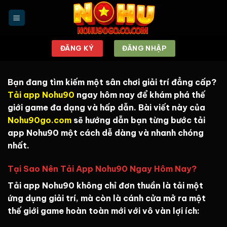
Chuyển
đến
nội
dung
ĐĂNG KÝ
ĐĂNG NHẬP
Bạn đang tìm kiếm một sân chơi giải trí đẳng cấp?
Tải app Nohu90
ngay hôm nay để khám phá thế
giới game đa dạng và hấp dẫn. Bài viết này của
Nohu90go.com
sẽ hướng dẫn bạn từng bước tải
app Nohu90 một cách dễ dàng và nhanh chóng
nhất.
Tại Sao Nên Tải App Nohu90 Ngay Hôm Nay?
Tải app Nohu90 không chỉ đơn thuần là tải một
ứng dụng giải trí, mà còn là cánh cửa mở ra một
thế giới game hoàn toàn mới với vô vàn lợi ích: