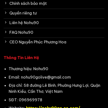
Chính sách bảo mật
Quyền riêng tư
Liên hệ Nohu90
FAQ Nohu90
CEO Nguyễn Phúc Phương Hoa
Thông Tin Liên Hệ
Thương hiệu: Nohu90
Email:
nohu90golive@gmail.com
Địa chỉ: 58 đường Lê Bình, Phường Hưng Lợi, Quận
Ninh Kiều, Cần Thơ, Việt Nam
SĐT: 096969978