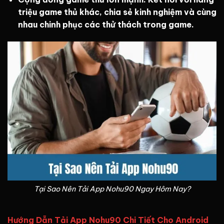
triệu game thủ khác, chia sẻ kinh nghiệm và cùng
nhau chinh phục các thử thách trong game.
Tại Sao Nên Tải App Nohu90 Ngay Hôm Nay?
Hướng Dẫn Tải App Nohu90 Chi Tiết Cho Android