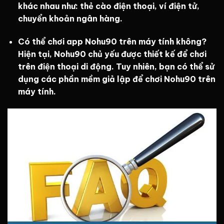
khác nhau như: thẻ cào điện thoại, ví điện tử,
chuyển khoản ngân hàng.
Có thể chơi app Nohu90 trên máy tính không?
Hiện tại, Nohu90 chủ yếu được thiết kế để chơi
trên điện thoại di động. Tuy nhiên, bạn có thể sử
dụng các phần mềm giả lập để chơi Nohu90 trên
máy tính.