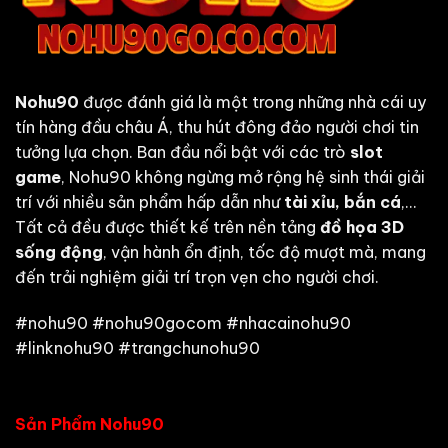
Nohu90
được đánh giá là một trong những nhà cái uy
tín hàng đầu châu Á, thu hút đông đảo người chơi tin
tưởng lựa chọn. Ban đầu nổi bật với các trò
slot
game
, Nohu90 không ngừng mở rộng hệ sinh thái giải
trí với nhiều sản phẩm hấp dẫn như
tài xỉu, bắn cá
,…
Tất cả đều được thiết kế trên nền tảng
đồ họa 3D
sống động
, vận hành ổn định, tốc độ mượt mà, mang
đến trải nghiệm giải trí trọn vẹn cho người chơi.
#nohu90 #nohu90gocom #nhacainohu90
#linknohu90 #trangchunohu90
Sản Phẩm Nohu90